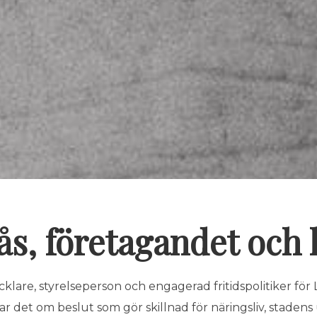
ås, företagandet och l
cklare, styrelseperson och engagerad fritidspolitiker för L
r det om beslut som gör skillnad för näringsliv, stadens