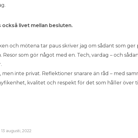
ag.
s också livet mellan besluten.
tiken och mötena tar paus skriver jag om sådant som ger 
n. Resor som gör något med en. Tech, vardag – och sådan
.
t, men inte privat. Reflektioner snarare än råd – med s
 nyfikenhet, kvalitet och respekt för det som håller över ti
13 augusti, 2022