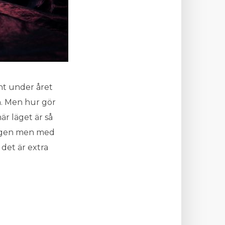
nt under året
n. Men hur gör
är läget är så
vägen men med
 det är extra