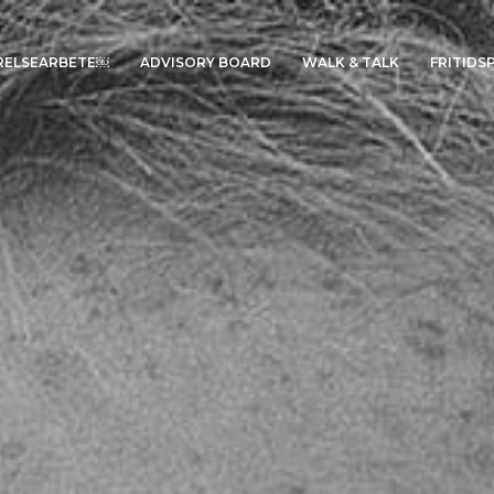
RELSEARBETE￼
ADVISORY BOARD
WALK & TALK
FRITIDS