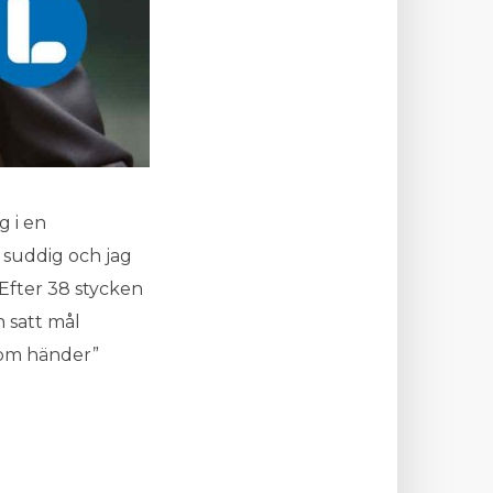
g i en
e suddig och jag
 Efter 38 stycken
n satt mål
 som händer”