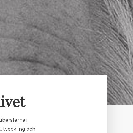
ivet
iberalerna i
 utveckling och