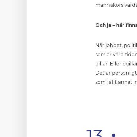
människors vard
Och ja – här finn
När jobbet, poli
som är värd tide
gillar. Eller ogillar
Det är personlig
som i allt annat,
13