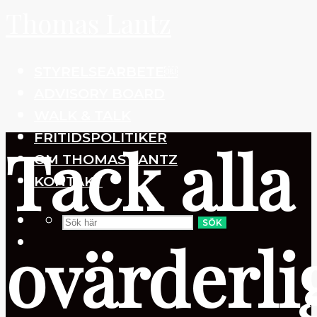
Thomas Lantz
STYRELSEARBETE￼
ADVISORY BOARD
WALK & TALK
FRITIDSPOLITIKER
Tack alla
OM THOMAS LANTZ
KONTAKT
SÖK
ovärderli