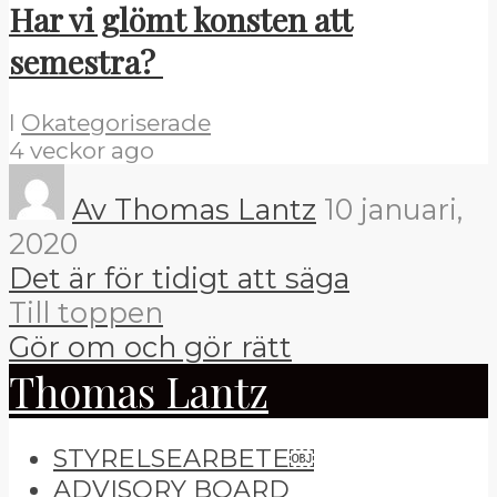
Har vi glömt konsten att
semestra?
I
Okategoriserade
4 veckor ago
Av Thomas Lantz
10 januari,
2020
Det är för tidigt att säga
Till toppen
Gör om och gör rätt
Thomas Lantz
STYRELSEARBETE￼
ADVISORY BOARD