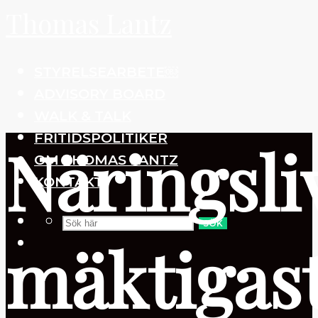
Thomas Lantz
STYRELSEARBETE￼
ADVISORY BOARD
WALK & TALK
FRITIDSPOLITIKER
Näringsli
OM THOMAS LANTZ
KONTAKT
SÖK
mäktigas