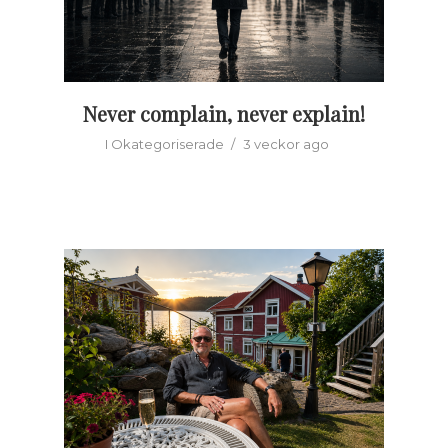
Never complain, never explain!
I
Okategoriserade
3 veckor ago