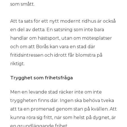
som smått.
Att ta sats för ett nytt modernt ridhus är också
Borås kan bättre – och vi ska
en del av detta. En satsning som inte bara
visa det!
handlar om hästsport, utan om mötesplatser
och om att Borås kan vara en stad där
11 månader ago
fritidsintressen och idrott får blomstra på
riktigt.
Trygghet som frihetsfråga
Men en levande stad räcker inte om inte
tryggheten finns där. Ingen ska behöva tveka
att ta en promenad genom stan på kvällen. Att
kunna röra sig fritt, när som helst på dygnet, är
en grundläggande frihet.