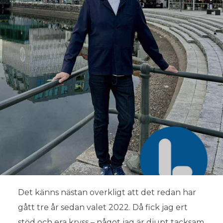
Det känns nästan overkligt att det redan har
gått tre år sedan valet 2022. Då fick jag ert
stöd och era kryss – något jag är djupt tacksam