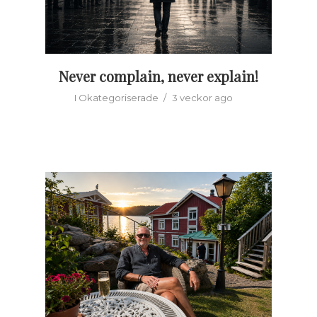
Never complain, never explain!
I
Okategoriserade
3 veckor ago